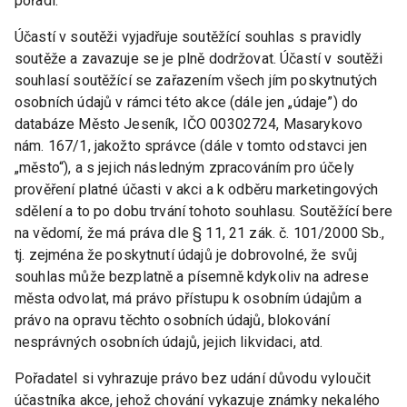
pořadí.
Účastí v soutěži vyjadřuje soutěžící souhlas s pravidly
soutěže a zavazuje se je plně dodržovat. Účastí v soutěži
souhlasí soutěžící se zařazením všech jím poskytnutých
osobních údajů v rámci této akce (dále jen „údaje”) do
databáze Město Jeseník, IČO 00302724, Masarykovo
nám. 167/1, jakožto správce (dále v tomto odstavci jen
„město“), a s jejich následným zpracováním pro účely
prověření platné účasti v akci a k odběru marketingových
sdělení a to po dobu trvání tohoto souhlasu. Soutěžící bere
na vědomí, že má práva dle § 11, 21 zák. č. 101/2000 Sb.,
tj. zejména že poskytnutí údajů je dobrovolné, že svůj
souhlas může bezplatně a písemně kdykoliv na adrese
města odvolat, má právo přístupu k osobním údajům a
právo na opravu těchto osobních údajů, blokování
nesprávných osobních údajů, jejich likvidaci, atd.
Pořadatel si vyhrazuje právo bez udání důvodu vyloučit
účastníka akce, jehož chování vykazuje známky nekalého