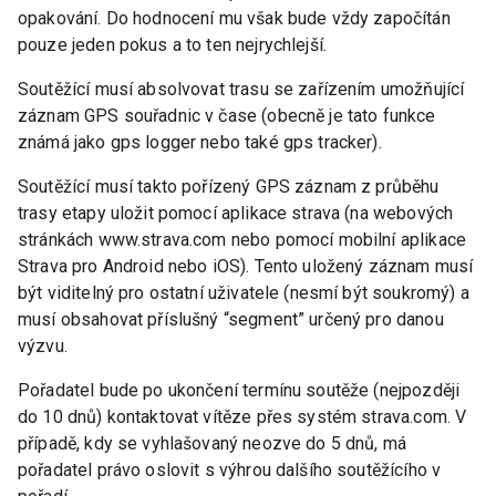
opakování. Do hodnocení mu však bude vždy započítán
pouze jeden pokus a to ten nejrychlejší.
Soutěžící musí absolvovat trasu se zařízením umožňující
záznam GPS souřadnic v čase (obecně je tato funkce
známá jako gps logger nebo také gps tracker).
Soutěžící musí takto pořízený GPS záznam z průběhu
trasy etapy uložit pomocí aplikace strava (na webových
stránkách www.strava.com nebo pomocí mobilní aplikace
Strava pro Android nebo iOS). Tento uložený záznam musí
být viditelný pro ostatní uživatele (nesmí být soukromý) a
musí obsahovat příslušný “segment” určený pro danou
výzvu.
Pořadatel bude po ukončení termínu soutěže (nejpozději
do 10 dnů) kontaktovat vítěze přes systém strava.com. V
případě, kdy se vyhlašovaný neozve do 5 dnů, má
pořadatel právo oslovit s výhrou dalšího soutěžícího v